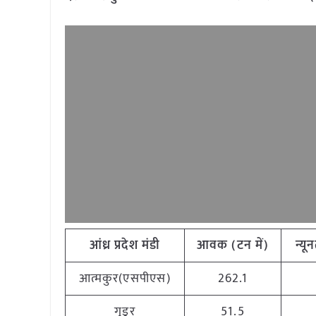
आंध्र
प्रदेश मंडी
आवक
(
टन
में
)
न्यू
आत्मकुर(एसपीएस)
262.1
गुडूर
51.5