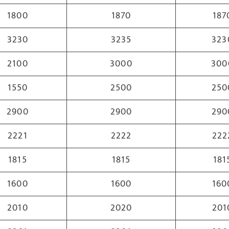
1800
1870
187
3230
3235
323
2100
3000
300
1550
2500
250
2900
2900
290
2221
2222
222
1815
1815
181
1600
1600
160
2010
2020
201