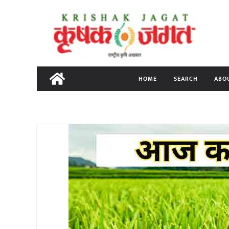
Skip
to
content
HOME
SEARCH
ABO