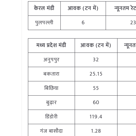
केरल मंडी
आवक
(
टन
में
)
न्यूनतम
रे
पुलपल्ली
6
2
मध्य
प्रदेश मंडी
आवक
(
टन
में
)
न्यून
अनुपपुर
32
बकतारा
25.15
बिछिया
55
बुढ़ार
60
डिंडोरी
119.4
गंज बासौदा
1.28