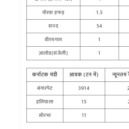
मोरवा हफड़
1.5
सनद
54
वीरमगाम
1
ज़ालोड(संजेली)
1
कर्नाटक मंडी
आवक
(
टन
में
)
न्यूनतम
बंगारपेट
3914
हलियाला
15
सोरभा
11