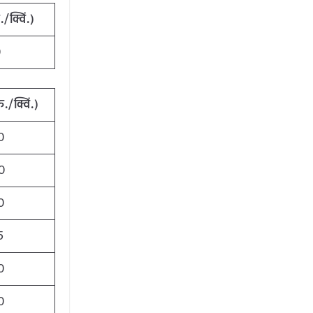
ु
./
क्विं
.)
0
रु
./
क्विं
.)
0
0
0
5
0
0