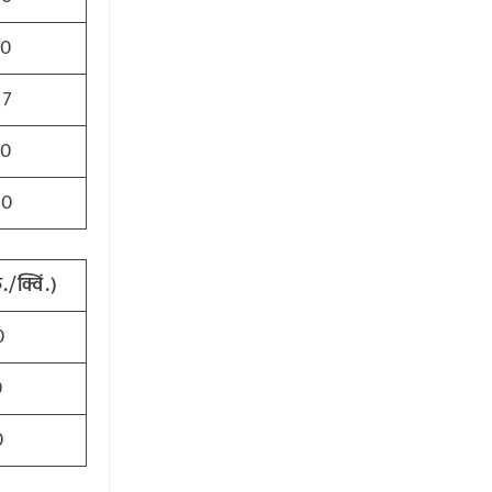
00
07
60
00
ु
./
क्विं
.)
0
0
0