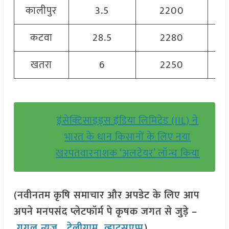
कालीपुर
3.5
2200
कटवा
28.5
2280
खतरा
6
2250
इंसेक्टिसाइड्स इंडिया लिमिटेड (IIL) ने
भारत के धान किसानों के लिए नया
खरपतवारनाशक ‘अलटेयर’ लॉन्च किया
(नवीनतम कृषि समाचार और अपडेट के लिए आप
अपने मनपसंद प्लेटफॉर्म पे कृषक जगत से जुड़े –
गूगल न्यूज़
,
टेलीग्राम
,
व्हाट्सएप्प
)