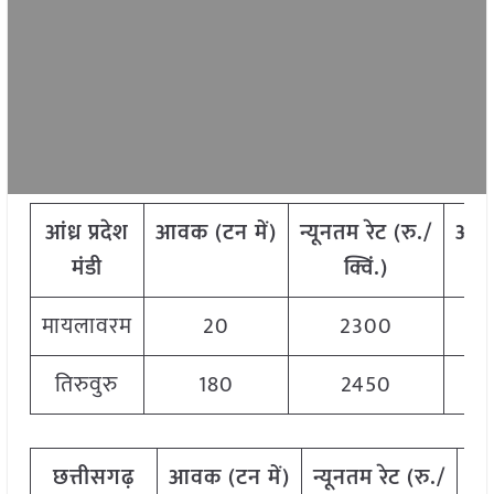
आंध्र प्रदेश
आवक
(
टन
में)
न्यूनतम
रेट
(
रु./
अध
मंडी
क्विं.)
मायलावरम
20
2300
तिरुवुरु
180
2450
छत्तीसगढ़
आवक
(
टन
में)
न्यूनतम
रेट
(
रु./
अ