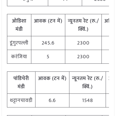
ओडिशा
आवक
(
टन
में)
न्यूनतम
रेट
(
रु./
अधि
मंडी
क्विं.)
डूंगुरपल्ली
245.6
2300
करंजिया
5
2300
पांडिचेरी
आवक
(
टन
में)
न्यूनतम
रेट
(
रु./
अध
मंडी
क्विं.)
थट्टानचावडी
6.6
1548