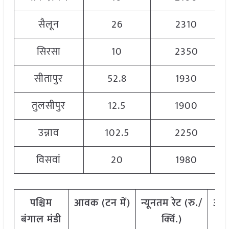
सैलून
26
2310
सिरसा
10
2350
सीतापुर
52.8
1930
तुलसीपुर
12.5
1900
उन्नाव
102.5
2250
विसवां
20
1980
पश्चिम
आवक
(
टन
में)
न्यूनतम
रेट
(
रु./
अध
बंगाल
मंडी
क्विं.)