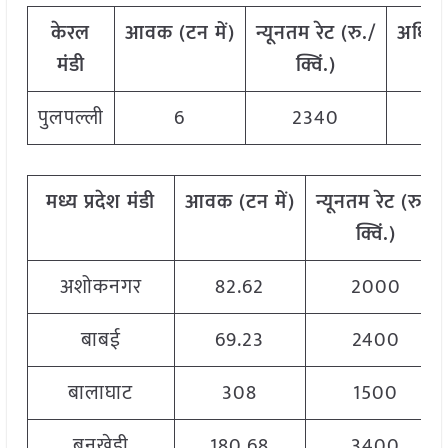
केरल
आवक
(
टन
में)
न्यूनतम
रेट
(
रु./
अधिक
मंडी
क्विं.)
पुलपल्ली
6
2340
मध्य प्रदेश
मंडी
आवक
(
टन
में)
न्यूनतम
रेट
(
रु./
क्विं.)
अशोकनगर
82.62
2000
बाबई
69.23
2400
बालाघाट
308
1500
बनखेड़ी
180.68
3400