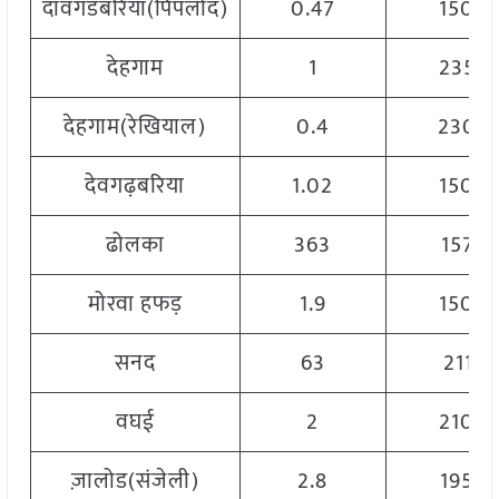
दावगडबरिया(पिपलोद)
0.47
1500
देहगाम
1
2350
देहगाम(रेखियाल)
0.4
2300
देवगढ़बरिया
1.02
1500
ढोलका
363
1575
मोरवा हफड़
1.9
1500
सनद
63
2118
वघई
2
2100
ज़ालोड(संजेली)
2.8
1950