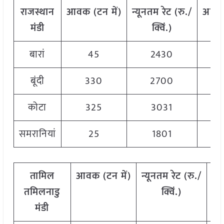
राजस्थान
आवक
(
टन
में)
न्यूनतम
रेट
(
रु./
अधि
मंडी
क्विं.)
बारां
45
2430
बूंदी
330
2700
कोटा
325
3031
समरानियां
25
1801
तामिल
आवक
(
टन
में)
न्यूनतम
रेट
(
रु./
अ
तमिलनाडु
क्विं.)
मंडी