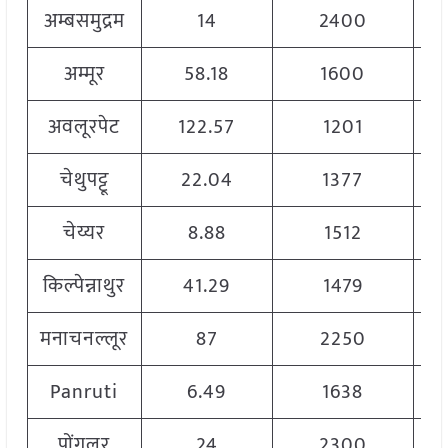
अम्बसमुद्रम
14
2400
अम्मूर
58.18
1600
अवलूरपेट
122.57
1201
चेथुपट्टू
22.04
1377
चेय्यर
8.88
1512
किल्पेन्नाथुर
41.29
1479
मनाचनल्लूर
87
2250
Panruti
6.49
1638
पोंगलूर
24
2300