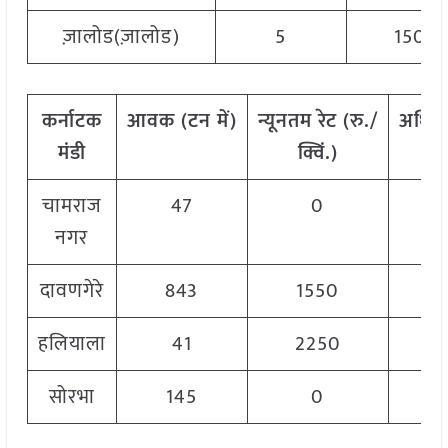
ज़ालोड(ज़ालोड)
5
1500
कर्नाटक
आवक
(
टन
में)
न्यूनतम
रेट
(
रु./
अधिक
मंडी
क्विं.)
चामराज
47
0
नगर
दावणगेरे
843
1550
हलियाला
41
2250
सोरभा
145
0