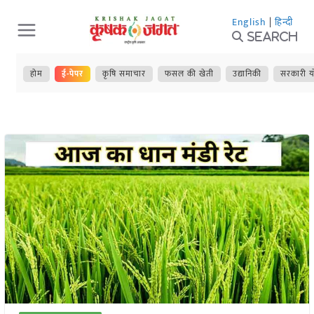
Skip
English
|
हिन्दी
to
Search
content
होम
ई-पेपर
कृषि समाचार
फसल की खेती
उद्यानिकी
सरकारी य