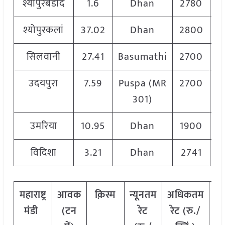
श्योपुरबडोद
1.6
Dhan
2780
श्योपुरकलां
37.02
Dhan
2800
सिलवानी
27.41
Basumathi
2700
उदयपुरा
7.59
Puspa (MR
2700
301)
उमरिया
10.95
Dhan
1900
विदिशा
3.21
Dhan
2741
महाराष्ट्र
आवक
क़िस्म
न्यूनतम
अधिकतम
म
मंडी
(टन
रेट
रेट (रु./
रे