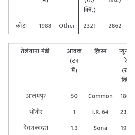
में)
(रु./
क्विं.)
क्विं.)
कोटा
1988
Other
2321
2862
तेलंगाना मंडी
आवक
क़िस्म
न्यूनत
(टन
रेट
में)
(रु./
क्विं.)
आलमपुर
50
Common
1800
भोंगीर
1
I.R. 64
2300
देवराकादरा
1.3
Sona
1950