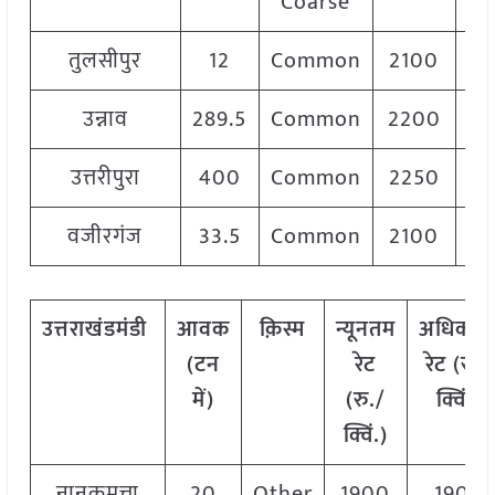
Coarse
तुलसीपुर
12
Common
2100
उन्नाव
289.5
Common
2200
2
उत्तरीपुरा
400
Common
2250
2
वजीरगंज
33.5
Common
2100
2
उत्तराखंड
मंडी
आवक
क़िस्म
न्यूनतम
अधिकत
(टन
रेट
रेट (रु./
में)
(रु./
क्विं.)
क्विं.)
नानकमत्ता
20
Other
1900
1900