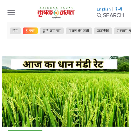
Skip
English
|
हिन्दी
to
Search
content
होम
ई-पेपर
कृषि समाचार
फसल की खेती
उद्यानिकी
सरकारी य