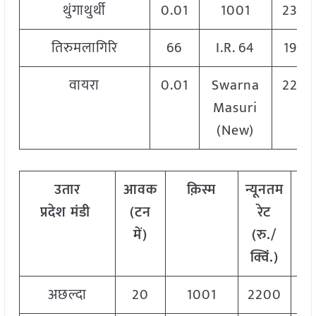
थुंगाथुर्थी
0.01
1001
2320
तिरुमलागिरि
66
I.R. 64
1969
वायरा
0.01
Swarna
2280
Masuri
(New)
उतार
आवक
क़िस्म
न्यूनतम
अध
प्रदेश
मंडी
(टन
रेट
रे
में)
(रु./
क
क्विं.)
अछल्दा
20
1001
2200
2