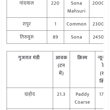
नांदयाल
220
Sona
2000
Mahsuri
रापुर
1
Common
2300
तिरुवुरु
89
Sona
2450
गुजरात मंडी
आवक
क़िस्म
न्यूनत
(टन
रेट
में)
(रु./
क्विं.)
दाहोद
21.3
Paddy
1775
Coarse