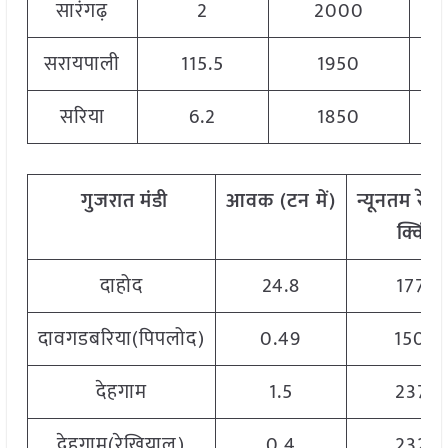
सारंगढ़
2
2000
सरायपाली
115.5
1950
सरिया
6.2
1850
गुजरात
मंडी
आवक
(
टन
में)
न्यूनतम
रेट
क्विं.)
दाहोद
24.8
1770
दावगडबरिया(पिपलोद)
0.49
1500
देहगाम
1.5
2375
देहगाम(रेखियाल)
0.4
2325