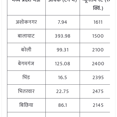
मध्य प्रदेश
मंडी
आवक
(
टन
में)
न्यूनतम
रेट
(
रु./
क्विं.)
अशोकनगर
7.94
1611
बालाघाट
393.98
1500
बरेली
99.31
2100
बेगमगंज
125.08
2400
भिंड
16.5
2395
भितरवार
22.75
2475
बिछिया
86.1
2145