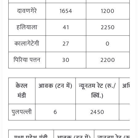
दावणगेरे
1654
1200
हलियाला
41
2250
कालागेटेगी
27
0
पिरिया पत्तन
30
2200
केरल
आवक
(
टन
में)
न्यूनतम
रेट
(
रु./
अधिक
मंडी
क्विं.)
पुलपल्ली
6
2450