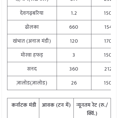
देवगढ़बरिया
1.2
1500
ढोलका
660
1545
खंभात (अनाज मंडी)
120
1700
मोरवा हफड़
3
1500
सनद
360
2122
ज़ालोड(ज़ालोड)
26
1500
कर्नाटक
मंडी
आवक
(
टन
में)
न्यूनतम
रेट
(
रु./
अ
क्विं.)