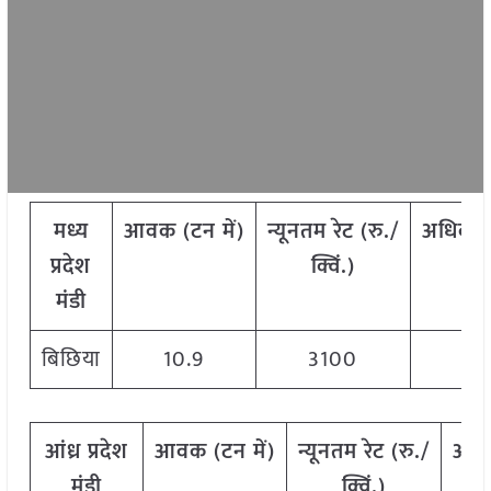
मध्य
आवक
(
टन
में)
न्यूनतम
रेट
(
रु./
अधिकत
प्रदेश
क्विं.)
क्
मंडी
बिछिया
10.9
3100
3
आंध्र प्रदेश
आवक
(
टन
में)
न्यूनतम
रेट
(
रु./
अध
मंडी
क्विं.)