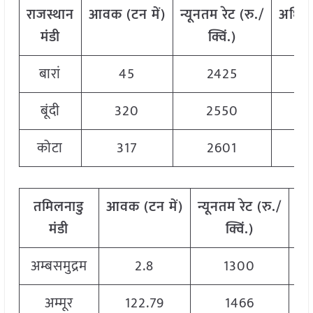
राजस्थान
आवक
(
टन
में)
न्यूनतम
रेट
(
रु./
अधिक
मंडी
क्विं.)
बारां
45
2425
बूंदी
320
2550
कोटा
317
2601
तमिलनाडु
आवक
(
टन
में)
न्यूनतम
रेट
(
रु./
अ
मंडी
क्विं.)
अम्बसमुद्रम
2.8
1300
अम्मूर
122.79
1466