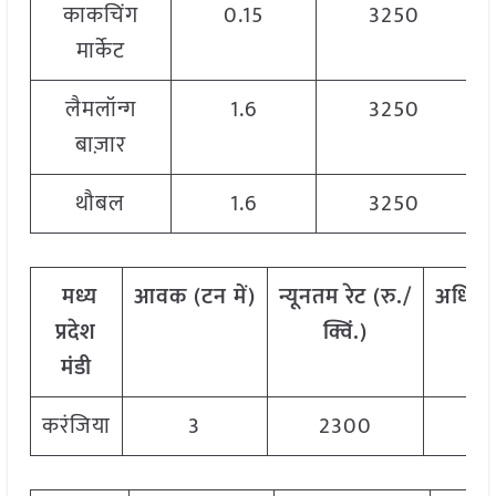
काकचिंग
0.15
3250
मार्केट
लैमलॉन्ग
1.6
3250
बाज़ार
थौबल
1.6
3250
मध्य
आवक
(
टन
में)
न्यूनतम
रेट
(
रु./
अधिक
प्रदेश
क्विं.)
क
मंडी
करंजिया
3
2300