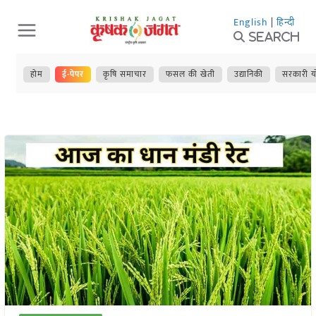
Skip
English
|
हिन्दी
to
Search
content
होम
ई-पेपर
कृषि समाचार
फसल की खेती
उद्यानिकी
सरकारी य