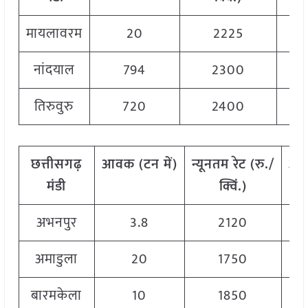
मायलावरम
20
2225
नांदयाल
794
2300
तिरुवुरु
720
2400
छत्तीसगढ़
आवक
(
टन
में)
न्यूनतम
रेट
(
रु./
अध
मंडी
क्विं.)
अभनपुर
3.8
2120
अमाडुला
20
1750
बारमकेला
10
1850