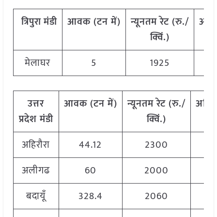
त्रिपुरा
मंडी
आवक
(
टन
में)
न्यूनतम
रेट
(
रु./
अधि
क्विं.)
मेलाघर
5
1925
उत्तर
आवक
(
टन
में)
न्यूनतम
रेट
(
रु./
अधि
प्रदेश
मंडी
क्विं.)
अहिरौरा
44.12
2300
अलीगढ
60
2000
बदायूँ
328.4
2060