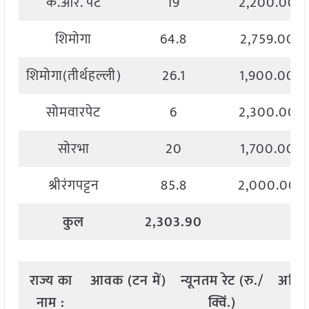
के.आर. पेट
19
2,200.00
शिमोगा
64.8
2,759.00
शिमोगा(तीर्थहल्ली)
26.1
1,900.00
सोमवारपेट
6
2,300.00
सोरभा
20
1,700.00
श्रीरंगपट्टन
85.8
2,000.00
कुल
2,303.90
राज्य
का
आवक
(
टन
में
)
न्यूनतम
रेट
(
रु
./
अधि
नाम
:
क्विं
.)