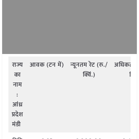
राज्य
आवक
(
टन
में
)
न्यूनतम
रेट
(
रु
./
अधिकतम
का
क्विं
.)
क्विं
नाम
:
आंध्र
प्रदेश
मंडी