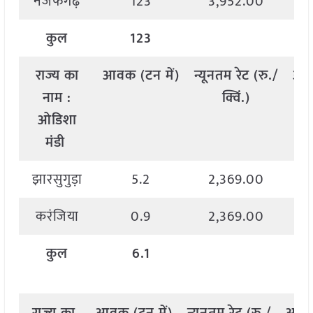
नजफगढ़
123
3,952.00
कुल
123
राज्य
का
आवक
(
टन
में
)
न्यूनतम
रेट
(
रु
./
अध
नाम
:
क्विं
.)
ओडिशा
मंडी
झारसुगुड़ा
5.2
2,369.00
करंजिया
0.9
2,369.00
कुल
6.1