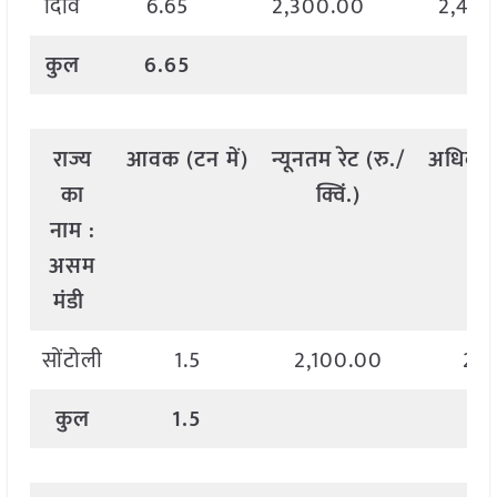
दिवि
6.65
2,300.00
2,400
कुल
6.65
राज्य
आवक
(
टन
में
)
न्यूनतम
रेट
(
रु
./
अधिकत
का
क्विं
.)
क्
नाम
:
असम
मंडी
सोंटोली
1.5
2,100.00
2,1
कुल
1.5