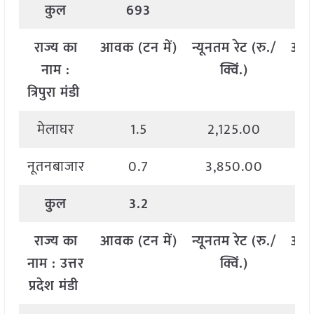
कुल
693
राज्य
का
आवक
(
टन
में
)
न्यूनतम
रेट
(
रु
./
अध
नाम
:
क्विं
.)
त्रिपुरा मंडी
मेलाघर
1.5
2,125.00
नूतनबाजार
0.7
3,850.00
कुल
3.2
राज्य
का
आवक
(
टन
में
)
न्यूनतम
रेट
(
रु
./
अध
नाम
:
उत्तर
क्विं
.)
प्रदेश मंडी