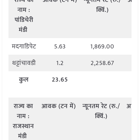
राज्य
का
आवक
(
टन
में
)
न्यूनतम
रेट
(
रु
./
अधि
नाम
:
क्विं
.)
पांडिचेरी
मंडी
मदगाडिपेट
5.63
1,869.00
थट्टांचावडी
1.2
2,258.67
कुल
23.65
राज्य
का
आवक
(
टन
में
)
न्यूनतम
रेट
(
रु
./
अधि
नाम
:
क्विं
.)
राजस्थान
मंडी