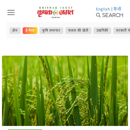
Skip
English
|
हिन्दी
to
Search
content
होम
ई-पेपर
कृषि समाचार
फसल की खेती
उद्यानिकी
सरकारी य