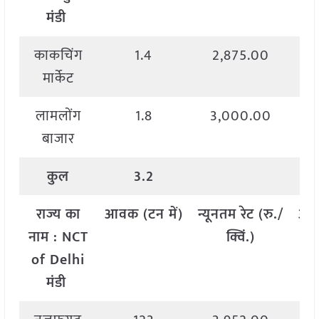
मंडी
काकचिंग
1.4
2,875.00
मार्केट
लामलोंग
1.8
3,000.00
बाजार
कुल
3.2
राज्य
का
आवक
(
टन
में
)
न्यूनतम
रेट
(
रु
./
अध
नाम
: NCT
क्विं
.)
of Delhi
मंडी