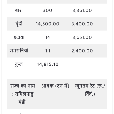
बारां
300
3,361.00
4
बूंदी
14,500.00
3,400.00
4
इटावा
14
3,651.00
4
समरानियां
1.1
2,400.00
3
कुल
14,815.10
राज्य
का
नाम
आवक
(
टन
में
)
न्यूनतम
रेट
(
रु
./
अ
:
तमिलनाडु
क्विं
.)
मंडी