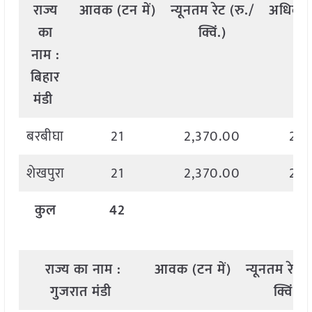
राज्य
आवक
(
टन
में
)
न्यूनतम
रेट
(
रु
./
अधिकत
का
क्विं
.)
क्
नाम
:
बिहार
मंडी
बरबीघा
21
2,370.00
2,3
शेखपुरा
21
2,370.00
2,3
कुल
42
राज्य
का
नाम
:
आवक
(
टन
में
)
न्यूनतम
रेट
(
गुजरात मंडी
क्विं
.)