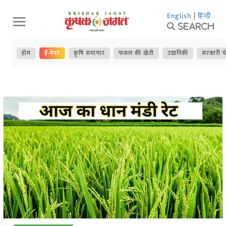
Skip
English
|
हिन्दी
to
Search
content
होम
ई-पेपर
कृषि समाचार
फसल की खेती
उद्यानिकी
सरकारी य