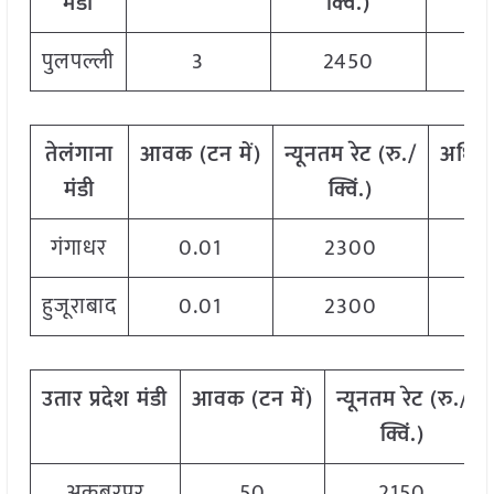
मंडी
क्विं
.)
पुलपल्ली
3
2450
तेलंगाना
आवक
(
टन
में
)
न्यूनतम
रेट
(
रु
./
अधिक
मंडी
क्विं
.)
गंगाधर
0.01
2300
हुजूराबाद
0.01
2300
उतार
प्रदेश मंडी
आवक
(
टन
में
)
न्यूनतम
रेट
(
रु
./
क्विं
.)
अकबरपुर
50
2150