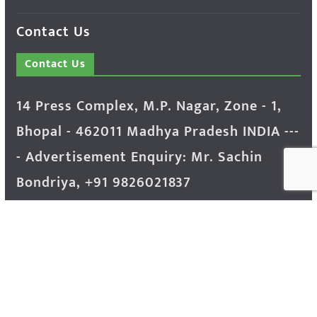
Contact Us
Contact Us
14 Press Complex, M.P. Nagar, Zone - 1,
Bhopal - 462011 Madhya Pradesh INDIA ---
- Advertisement Enquiry: Mr. Sachin
Bondriya, +91 9826021837
Phone: (0755) 4248100
Farmer Help Line- 6262166222
Email: info@krishakjagat.org