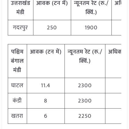
उत्तराखंड
आवक
(
टन
में
)
न्यूनतम
रेट
(
रु
./
अधिक
मंडी
क्विं
.)
गदरपुर
250
1900
पश्चिम
आवक
(
टन
में
)
न्यूनतम
रेट
(
रु
./
अधिकत
बंगाल
क्विं
.)
क्वि
मंडी
घाटल
11.4
2300
23
कंडी
8
2300
23
खतरा
6
2250
23