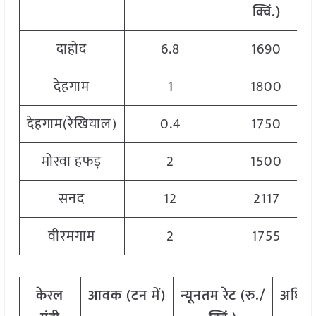
क्विं
.)
दाहोद
6.8
1690
देहगाम
1
1800
देहगाम(रेखियाल)
0.4
1750
मोरवा हफड़
2
1500
सनद
12
2117
वीरमगाम
2
1755
केरल
आवक
(
टन
में
)
न्यूनतम
रेट
(
रु
./
अधिक