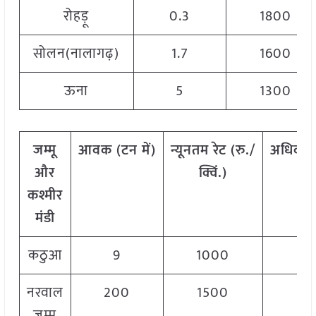
रोहड़ू
0.3
1800
सोलन(नालागढ़)
1.7
1600
ऊना
5
1300
जम्मू
आवक
(
टन
में)
न्यूनतम
रेट
(
रु./
अधिकत
और
क्विं.)
क्
कश्मीर
मंडी
कठुआ
9
1000
1
नरवाल
200
1500
1
जम्मू