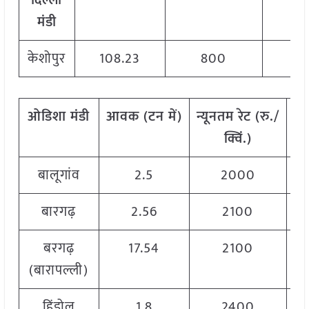
दिल्ली
मंडी
केशोपुर
108.23
800
ओडिशा
मंडी
आवक
(
टन
में)
न्यूनतम
रेट
(
रु./
अ
क्विं.)
बालूगांव
2.5
2000
बारगढ़
2.56
2100
बरगढ़
17.54
2100
(बारापल्ली)
हिंडोल
1.8
2400