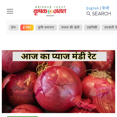
Skip
English
|
हिन्दी
to
Search
content
होम
ई-पेपर
कृषि समाचार
फसल की खेती
उद्यानिकी
सरकारी य