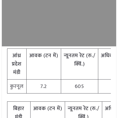
आंध्र
आवक
(
टन
में)
न्यूनतम
रेट
(
रु./
अधिकत
प्रदेश
क्विं.)
क्
मंडी
कुरनूल
7.2
605
6
बिहार
आवक
(
टन
में)
न्यूनतम
रेट
(
रु./
अधिक
मंडी
क्विं.)