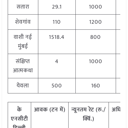
सतारा
29.1
1000
शेवगांव
110
1200
वाशी नई
1518.4
800
मुंबई
संक्षिप्त
4
1000
आत्मकथा
येवला
500
160
के
आवक
(
टन
में)
न्यूनतम
रेट
(
रु./
अधिक
एनसीटी
क्विं.)
क