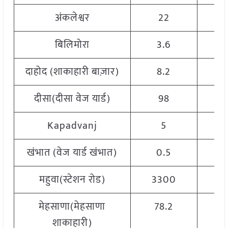
अंकलेश्वर
22
1
बिलिमोरा
3.6
दाहोद (शाकाहारी बाज़ार)
8.2
1
दीसा(दीसा वेज यार्ड)
98
1
Kapadvanj
5
खंभात (वेज यार्ड खंभात)
0.5
1
महुवा(स्टेशन रोड)
3300
मेहसाणा(मेहसाणा
78.2
शाकाहारी)