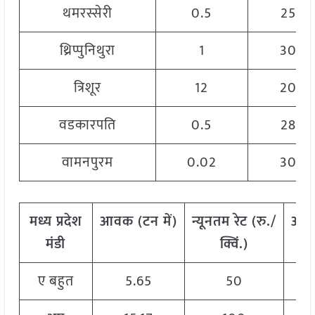
थमरस्सेरी
0.5
2500
थ्रिप्पुनिथुरा
1
3000
त्रिशूर
12
2000
वडकारपति
0.5
2800
वामनपुरम
0.02
3000
मध्य प्रदेश
आवक
(
टन
में)
न्यूनतम
रेट
(
रु./
अध
मंडी
क्विं.)
ए बहुत
5.65
50