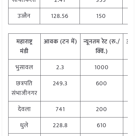
सोयतकलां
2.41
355
उज्जैन
128.56
150
महाराष्ट्र
आवक
(
टन
में)
न्यूनतम
रेट
(
रु./
अध
मंडी
क्विं.)
भुसावल
2.3
1000
छत्रपति
249.3
600
संभाजीनगर
देवला
741
200
धुले
228.8
610