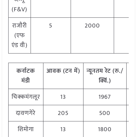
(F&V)
राजौरी
5
2000
2
(एफ
एंड वी)
कर्नाटक
आवक
(
टन
में)
न्यूनतम
रेट
(
रु./
अ
मंडी
क्विं.)
चिक्कमंगलूर
13
1967
दावणगेरे
205
500
शिमोगा
13
1800