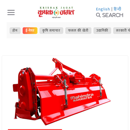
Skip
English
|
हिन्दी
to
Search
content
होम
ई-पेपर
कृषि समाचार
फसल की खेती
उद्यानिकी
सरकारी य