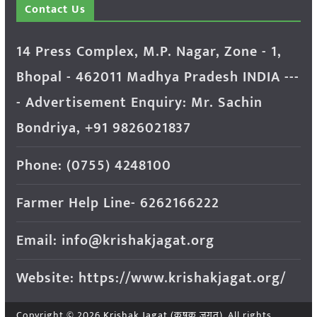
Contact Us
14 Press Complex, M.P. Nagar, Zone - 1,
Bhopal - 462011 Madhya Pradesh INDIA ---
- Advertisement Enquiry: Mr. Sachin
Bondriya, +91 9826021837
Phone: (0755) 4248100
Farmer Help Line- 6262166222
Email: info@krishakjagat.org
Website: https://www.krishakjagat.org/
Copyright © 2026
Krishak Jagat (कृषक जगत)
. All rights