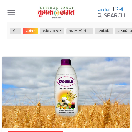
Skip
English
|
हिन्दी
to
Search
content
होम
ई-पेपर
कृषि समाचार
फसल की खेती
उद्यानिकी
सरकारी य