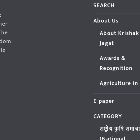
SEARCH
k
About Us
her
The
About Krishak
edom
Jagat
gle
Awards &
Recognition
Agriculture in
E-paper
CATEGORY
राष्ट्रीय कृषि समाच
(National