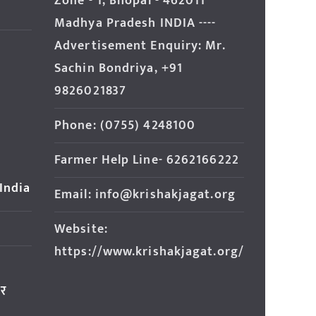
Zone - 1, Bhopal - 462011
Madhya Pradesh INDIA ----
Advertisement Enquiry: Mr.
Sachin Bondriya, +91
9826021837
Phone: (0755) 4248100
Farmer Help Line- 6262166222
 India
Email: info@krishakjagat.org
Website:
https://www.krishakjagat.org/
ार