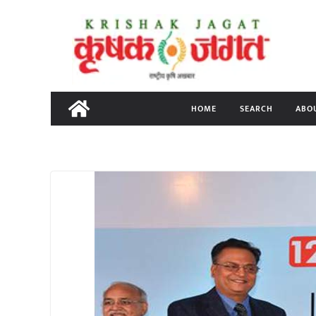
Skip
to
content
HOME
SEARCH
ABO