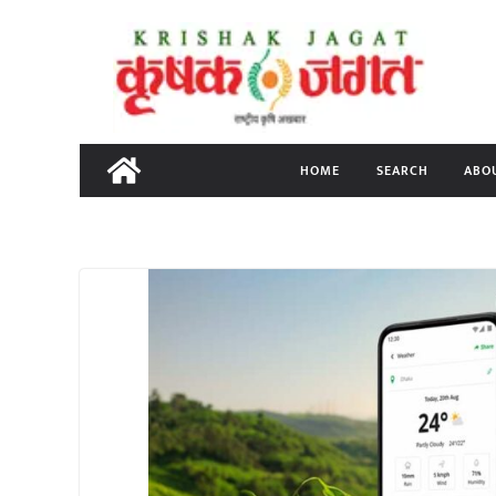
Skip
to
content
HOME
SEARCH
ABO