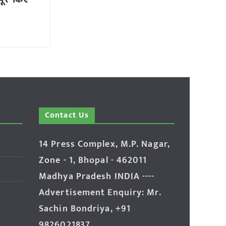
Contact Us
14 Press Complex, M.P. Nagar,
Zone - 1, Bhopal - 462011
Madhya Pradesh INDIA ----
Advertisement Enquiry: Mr.
Sachin Bondriya, +91
9826021837