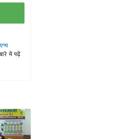
सएप्प
 में पढ़ें