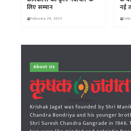
लिए सम्मान
नई त
February 24, 2025
Febr
About Us
Krishak Jagat was founded by Shri Mani
Chandra Bondriya and his younger brot
Shri Suresh Chandra Gangrade in 1946. 