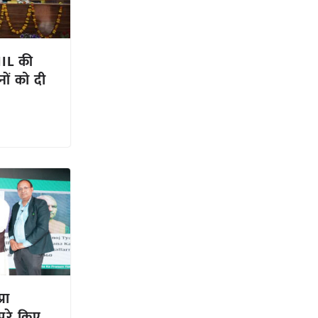
IIL की
ं को दी
्रा
पूरे किए