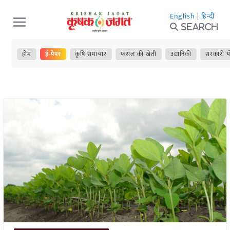
Skip
English
|
हिन्दी
to
Search
content
होम
ई-पेपर
कृषि समाचार
फसल की खेती
उद्यानिकी
सरकारी य