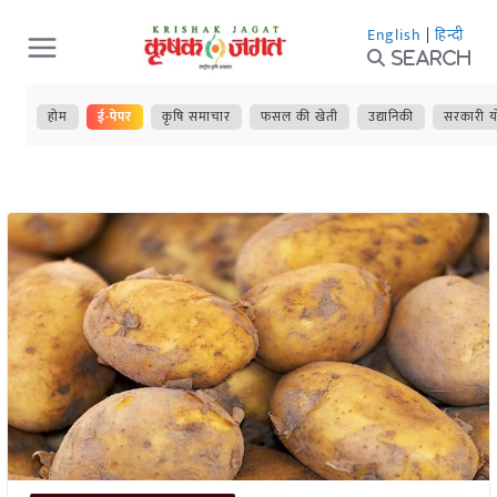
Skip
English
|
हिन्दी
to
Search
content
होम
ई-पेपर
कृषि समाचार
फसल की खेती
उद्यानिकी
सरकारी य