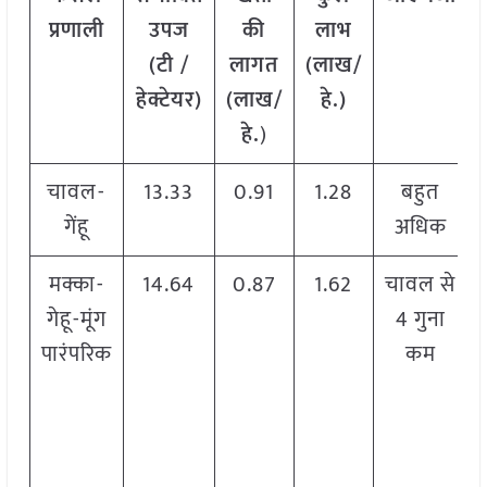
प्रणाली
उपज
की
लाभ
(टी /
लागत
(लाख/
हेक्टेयर)
(लाख/
हे.)
हे.
)
चावल-
13.33
0.91
1.28
बहुत
गेंहू
अधिक
मक्का-
14.64
0.87
1.62
चावल से
गेहू-मूंग
4 गुना
पारंपरिक
कम