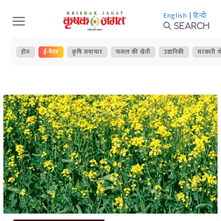
Skip
English
|
हिन्दी
to
Search
content
होम
ई-पेपर
कृषि समाचार
फसल की खेती
उद्यानिकी
सरकारी य