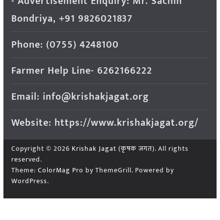
- Advertisement Enquiry: Mr. Sachin
Bondriya, +91 9826021837
Phone: (0755) 4248100
Farmer Help Line- 6262166222
Email: info@krishakjagat.org
Website: https://www.krishakjagat.org/
Copyright © 2026
Krishak Jagat (कृषक जगत)
. All rights
reserved.
Theme:
ColorMag Pro
by ThemeGrill. Powered by
WordPress
.