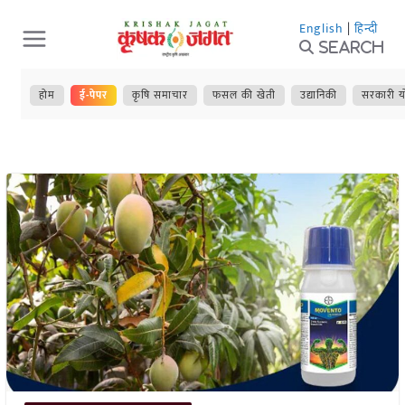
Skip
English
|
हिन्दी
to
Search
content
होम
ई-पेपर
कृषि समाचार
फसल की खेती
उद्यानिकी
सरकारी य