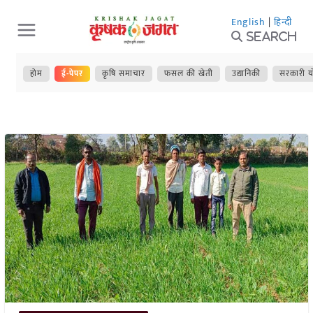
Skip
English
|
हिन्दी
to
Search
content
होम
ई-पेपर
कृषि समाचार
फसल की खेती
उद्यानिकी
सरकारी य