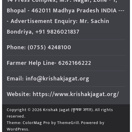
Bhopal - 462011 Madhya Pradesh INDIA ---
- Advertisement Enquiry: Mr. Sachin
Bondriya, +91 9826021837
Phone: (0755) 4248100
Farmer Help Line- 6262166222
Email: info@krishakjagat.org
Website: https://www.krishakjagat.org/
Copyright © 2026
Krishak Jagat (कृषक जगत)
. All rights
reserved.
Theme:
ColorMag Pro
by ThemeGrill. Powered by
WordPress
.