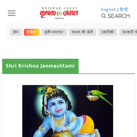
Skip
English
|
हिन्दी
to
Search
content
होम
ई-पेपर
कृषि समाचार
फसल की खेती
उद्यानिकी
सरकारी य
Shri Krishna Janmashtami