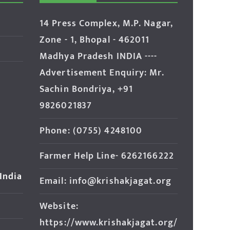
14 Press Complex, M.P. Nagar,
Zone - 1, Bhopal - 462011
Madhya Pradesh INDIA ----
Advertisement Enquiry: Mr.
Sachin Bondriya, +91
9826021837
Phone: (0755) 4248100
Farmer Help Line- 6262166222
 India
Email: info@krishakjagat.org
Website:
https://www.krishakjagat.org/