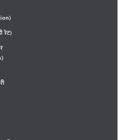
ion)
 रेट)
ार
s)
री