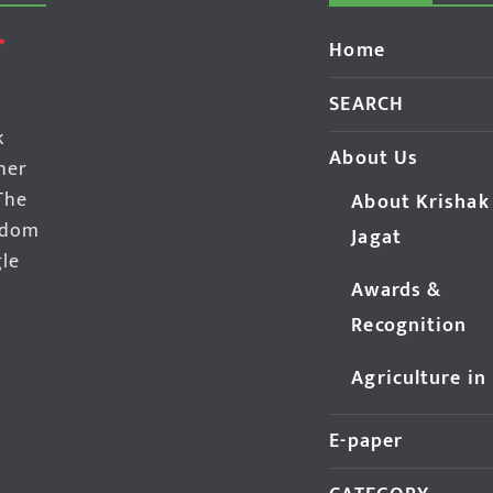
Home
SEARCH
k
About Us
her
The
About Krishak
edom
Jagat
gle
Awards &
Recognition
Agriculture in
E-paper