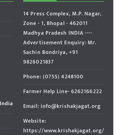
14 Press Complex, M.P. Nagar,
Zone - 1, Bhopal - 462011
Madhya Pradesh INDIA ----
Advertisement Enquiry: Mr.
Sachin Bondriya, +91
9826021837
Phone: (0755) 4248100
Farmer Help Line- 6262166222
 India
Email: info@krishakjagat.org
Website:
https://www.krishakjagat.org/