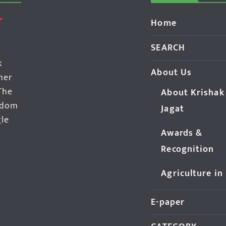
Home
SEARCH
k
About Us
her
The
About Krishak
edom
Jagat
gle
Awards &
Recognition
Agriculture in
E-paper