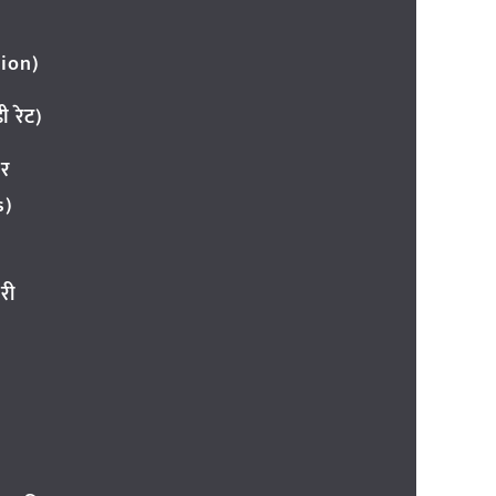
ion)
 रेट)
ार
s)
री