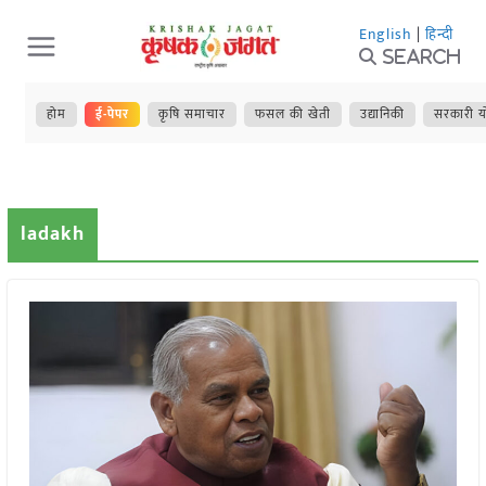
Skip
English
|
हिन्दी
to
Search
content
होम
ई-पेपर
कृषि समाचार
फसल की खेती
उद्यानिकी
सरकारी य
ladakh