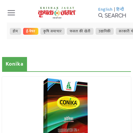
Skip
English
|
हिन्दी
to
Search
content
होम
ई-पेपर
कृषि समाचार
फसल की खेती
उद्यानिकी
सरकारी य
Konika