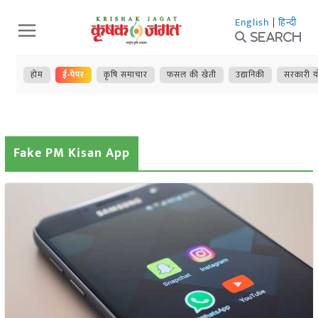
Skip
English
|
हिन्दी
to
Search
content
होम
ई-पेपर
कृषि समाचार
फसल की खेती
उद्यानिकी
सरकारी य
Fake PM Kisan App