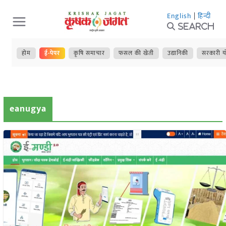
Skip
English
|
हिन्दी
to
Search
content
होम
ई-पेपर
कृषि समाचार
फसल की खेती
उद्यानिकी
सरकारी य
eanugya