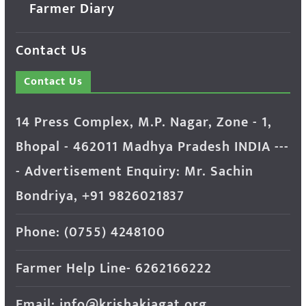
Farmer Diary
Contact Us
Contact Us
14 Press Complex, M.P. Nagar, Zone - 1,
Bhopal - 462011 Madhya Pradesh INDIA ---
- Advertisement Enquiry: Mr. Sachin
Bondriya, +91 9826021837
Phone: (0755) 4248100
Farmer Help Line- 6262166222
Email: info@krishakjagat.org