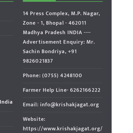
14 Press Complex, M.P. Nagar,
Zone - 1, Bhopal - 462011
Madhya Pradesh INDIA ----
Advertisement Enquiry: Mr.
Sachin Bondriya, +91
9826021837
Phone: (0755) 4248100
Farmer Help Line- 6262166222
 India
Email: info@krishakjagat.org
Website:
https://www.krishakjagat.org/