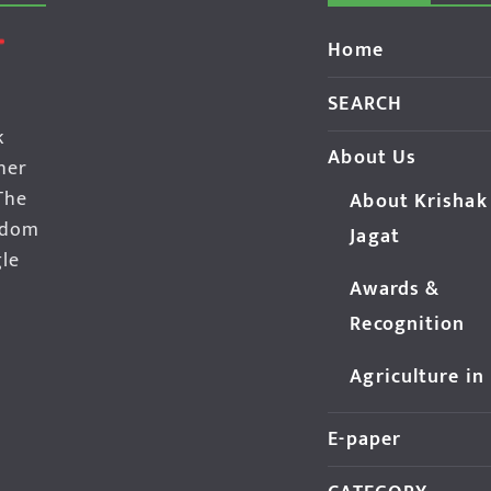
Home
SEARCH
k
About Us
her
The
About Krishak
edom
Jagat
gle
Awards &
Recognition
Agriculture in
E-paper