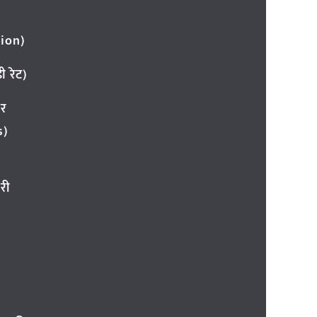
ion)
 रेट)
ार
s)
री