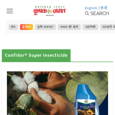
Skip
English
|
हिन्दी
to
Search
content
होम
ई-पेपर
कृषि समाचार
फसल की खेती
उद्यानिकी
सरकारी य
Confidor® Super Insecticide