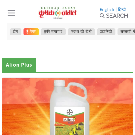
Skip
English
|
हिन्दी
to
Search
content
होम
ई-पेपर
कृषि समाचार
फसल की खेती
उद्यानिकी
सरकारी य
Alion Plus