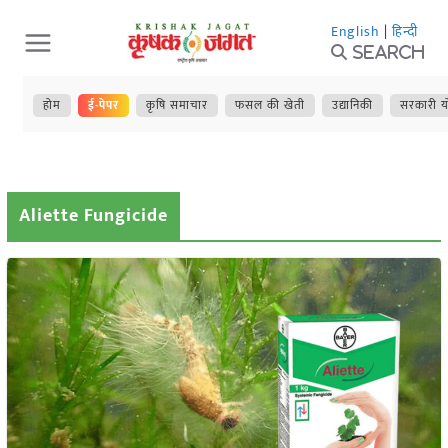
Skip
English
|
हिन्दी
to
Search
content
होम
ई-पेपर
कृषि समाचार
फसल की खेती
उद्यानिकी
सरकारी य
Aliette Fungicide