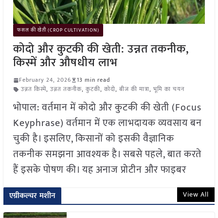
फसल की खेती (CROP CULTIVATION)
कोदो और कुटकी की खेती: उन्नत तकनीक,
किस्में और औषधीय लाभ
February 24, 2026
13 min read
उन्नत किस्में
,
उन्नत तकनीक
,
कुटकी
,
कोदो
,
बीज की मात्रा
,
भूमि का चयन
भोपाल: वर्तमान में कोदो और कुटकी की खेती (Focus
Keyphrase) वर्तमान में एक लाभदायक व्यवसाय बन
चुकी है। इसलिए, किसानों को इसकी वैज्ञानिक
तकनीक समझना आवश्यक है। सबसे पहले, बात करते
हैं इसके पोषण की। यह अनाज प्रोटीन और फाइबर
View All
एग्रीकल्चर मशीन