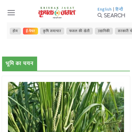
Skip
English
|
हिन्दी
to
Search
content
होम
ई-पेपर
कृषि समाचार
फसल की खेती
उद्यानिकी
सरकारी य
भूमि का चयन