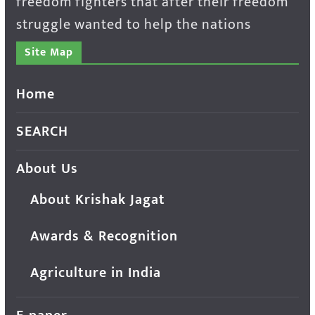
freedom fighters that after their freedom
struggle wanted to help the nations
Site Map
Home
SEARCH
About Us
About Krishak Jagat
Awards & Recognition
Agriculture in India