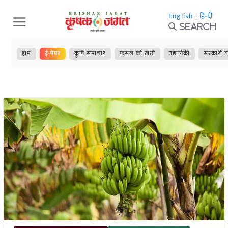
Skip
English
|
हिन्दी
to
Search
content
होम
ई-पेपर
कृषि समाचार
फसल की खेती
उद्यानिकी
सरकारी य