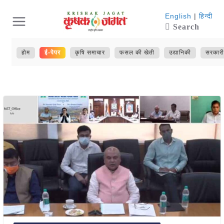
Skip
English
|
हिन्दी
Search
to
content
होम
ई-पेपर
कृषि समाचार
फसल की खेती
उद्यानिकी
सरकारी