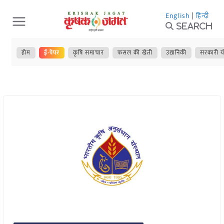
Skip
English
|
हिन्दी
to
Search
content
होम
ई-पेपर
कृषि समाचार
फसल की खेती
उद्यानिकी
सरकारी य