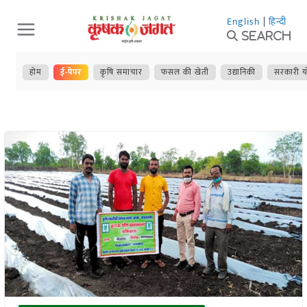
Skip
English
|
हिन्दी
to
Search
content
होम
ई-पेपर
कृषि समाचार
फसल की खेती
उद्यानिकी
सरकारी य