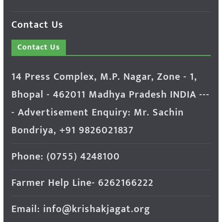
Contact Us
Contact Us
14 Press Complex, M.P. Nagar, Zone - 1,
Bhopal - 462011 Madhya Pradesh INDIA ---
- Advertisement Enquiry: Mr. Sachin
Bondriya, +91 9826021837
Phone: (0755) 4248100
Farmer Help Line- 6262166222
Email: info@krishakjagat.org