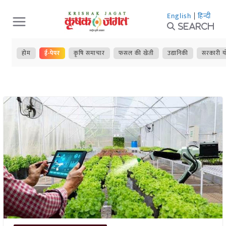
Skip
English
|
हिन्दी
to
Search
content
होम
ई-पेपर
कृषि समाचार
फसल की खेती
उद्यानिकी
सरकारी य