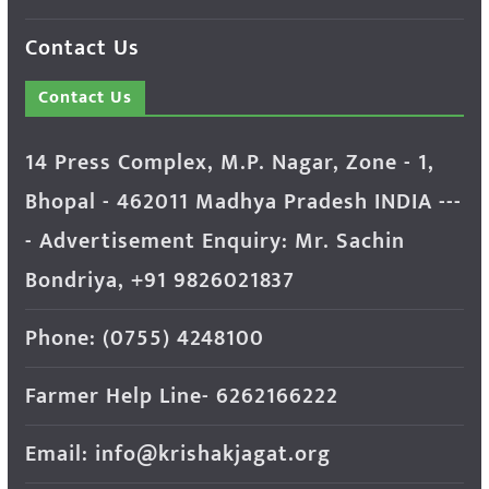
Contact Us
Contact Us
14 Press Complex, M.P. Nagar, Zone - 1,
Bhopal - 462011 Madhya Pradesh INDIA ---
- Advertisement Enquiry: Mr. Sachin
Bondriya, +91 9826021837
Phone: (0755) 4248100
Farmer Help Line- 6262166222
Email: info@krishakjagat.org