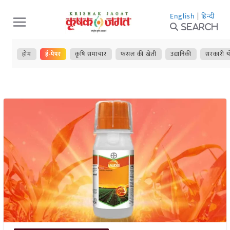
Skip
English
|
हिन्दी
to
Search
content
होम
ई-पेपर
कृषि समाचार
फसल की खेती
उद्यानिकी
सरकारी य