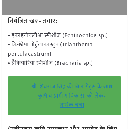
नियंत्रित खरपतवार:
• इकाइनोक्लोआ स्पीशीज (Echinochloa sp.)
• त्रिअंथेमा पोर्टुलाकास्ट्रम (Trianthema
portulacastrum)
• ब्रैकियारिया स्पीशीज (Bracharia sp.)
श्री शिवराज सिंह की बिल गेट्स के साथ
कृषि व ग्रामीण विकास को लेकर
सार्थक चर्चा