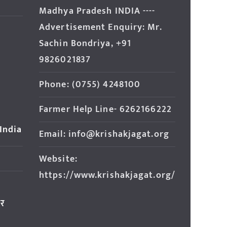
Madhya Pradesh INDIA ----
Advertisement Enquiry: Mr.
Sachin Bondriya, +91
9826021837
Phone: (0755) 4248100
Farmer Help Line- 6262166222
 India
Email: info@krishakjagat.org
Website:
https://www.krishakjagat.org/
ार