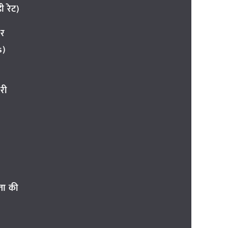
 रेट)
ार
s)
री
ता की