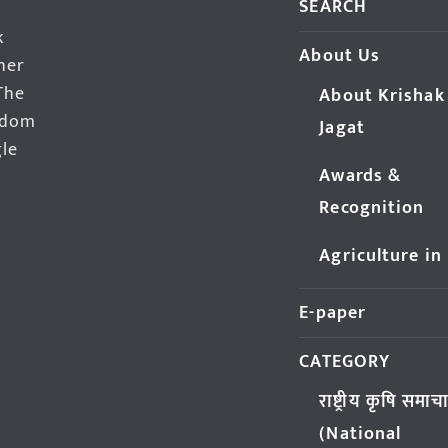
SEARCH
k
About Us
her
The
About Krishak
edom
Jagat
gle
Awards &
Recognition
Agriculture in
E-paper
CATEGORY
राष्ट्रीय कृषि समाच
(National