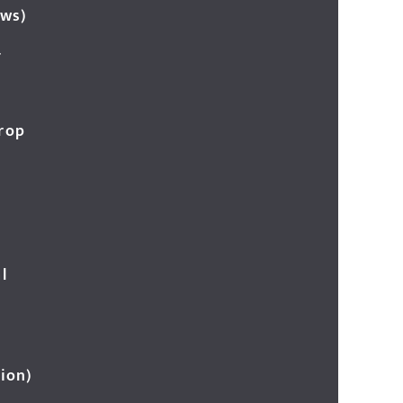
ews)
र
Crop
l
ion)