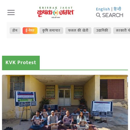
Skip
English
|
हिन्दी
to
Search
content
होम
ई-पेपर
कृषि समाचार
फसल की खेती
उद्यानिकी
सरकारी य
KVK Protest