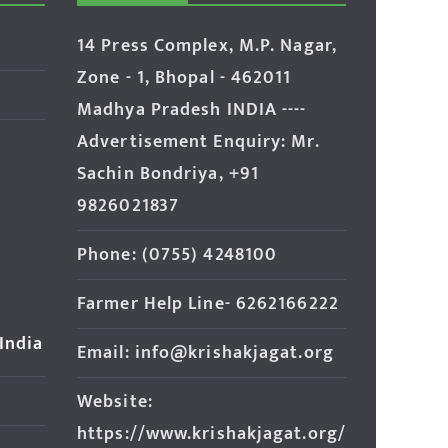
14 Press Complex, M.P. Nagar,
Zone - 1, Bhopal - 462011
Madhya Pradesh INDIA ----
Advertisement Enquiry: Mr.
Sachin Bondriya, +91
9826021837
Phone: (0755) 4248100
Farmer Help Line- 6262166222
 India
Email: info@krishakjagat.org
Website:
https://www.krishakjagat.org/