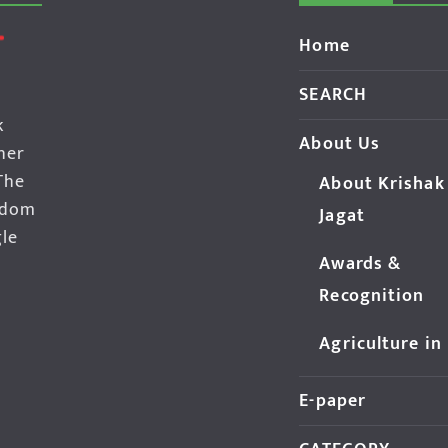
Home
SEARCH
k
About Us
her
The
About Krishak
edom
Jagat
gle
Awards &
Recognition
Agriculture in
E-paper