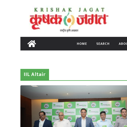
Skip
to
content
HOME
SEARCH
ABO
IIL Altair