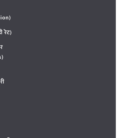
ion)
 रेट)
ार
s)
री