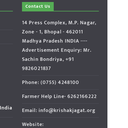
Contact Us
14 Press Complex, M.P. Nagar,
Zone - 1, Bhopal - 462011
Madhya Pradesh INDIA ----
Advertisement Enquiry: Mr.
Sachin Bondriya, +91
9826021837
Phone: (0755) 4248100
Farmer Help Line- 6262166222
 India
Email: info@krishakjagat.org
Website: