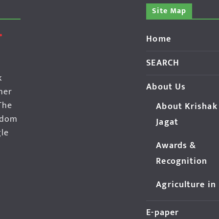
Site Map
Home
SEARCH
k
About Us
her
The
About Krishak
edom
Jagat
gle
Awards &
Recognition
Agriculture in
E-paper