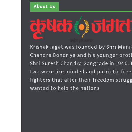
About Us
Krishak Jagat was founded by Shri Mani
Chandra Bondriya and his younger brot
Shri Suresh Chandra Gangrade in 1946. 
two were like minded and patriotic fre
fighters that after their freedom strug
wanted to help the nations