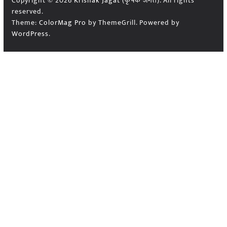
Copyright © 2026
Krishak Jagat (कृषक जगत)
. All rights
reserved.
Theme:
ColorMag Pro
by ThemeGrill. Powered by
WordPress
.