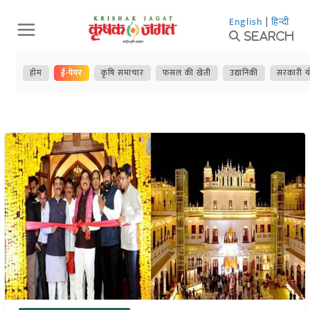
Skip
English
|
हिन्दी
to
Search
content
होम
ई-पेपर
कृषि समाचार
फसल की खेती
उद्यानिकी
सरकारी य