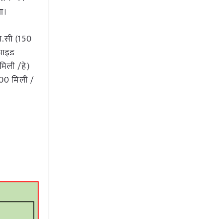
गा।
एस.सी (150
ामाइड
मिली /हे)
300 मिली /