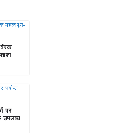
र्वरक
यशाला
रों पर
वरक उपलब्ध