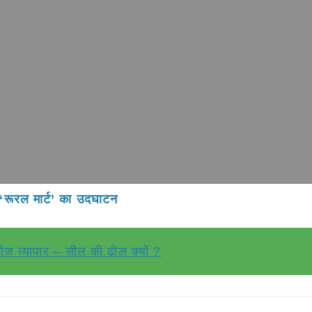
ा ‘रूरल मार्ट’ का उदघाटन
ीज व्यापार – सील की ढील क्यों ?