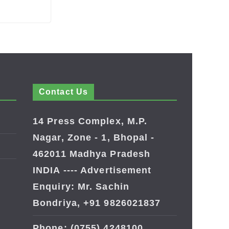
Contact Us
14 Press Complex, M.P.
Nagar, Zone - 1, Bhopal -
462011 Madhya Pradesh
INDIA ---- Advertisement
Enquiry: Mr. Sachin
Bondriya, +91 9826021837
Phone: (0755) 4248100