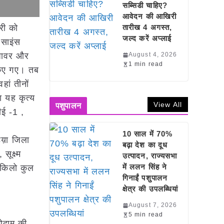
सब्सिडी चाहिए?
आवेदन की आखिरी
री को
तारीख 4 अगस्त,
जल्द करें अप्लाई
 साइंस
 पावर और
August 4, 2026
1 min read
 किए गए। तब
हां तीनों
ा यह कृत्य
View All
पशुपालन
ीई -1 ,
)
10 साल में 70%
िय़ा जिला
बढ़ा देश का दूध
ूक्ष्म
उत्पादन, राज्यसभा
में ललन सिंह ने
 किलो कुल
गिनाईं पशुपालन
क्षेत्र की उपलब्धियां
August 7, 2026
5 min read
गोदाम की