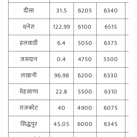
दीसा
31.5
6205
6340
6
धनेरा
122.99
6100
6515
6
हलवाडी
6.4
5050
6375
6
जसदान
0.4
4750
5500
5
लखानी
96.98
6200
6330
6
मेहसाणा
22.8
5500
6310
6
राजकोट
40
4900
6075
5
सिद्धपुर
45.05
6000
6345
6