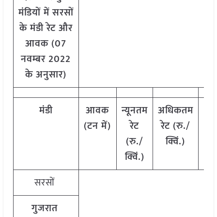
मंडियों में सरसों
के मंडी रेट और
आवक (07
नवम्बर 2022
के अनुसार)
मंडी
आवक
न्यूनतम
अधिकतम
म
(टन में)
रेट
रेट (रु./
र
(रु./
क्विं.)
(र
क्विं.)
क्व
सरसों
गुजरात