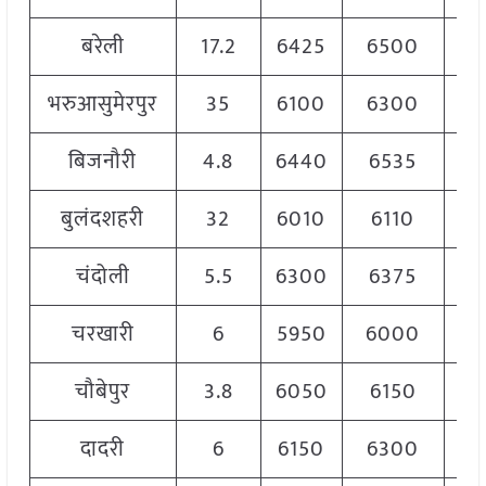
बरेली
17.2
6425
6500
6
भरुआसुमेरपुर
35
6100
6300
6
बिजनौरी
4.8
6440
6535
6
बुलंदशहरी
32
6010
6110
6
चंदोली
5.5
6300
6375
6
चरखारी
6
5950
6000
6
चौबेपुर
3.8
6050
6150
6
दादरी
6
6150
6300
6