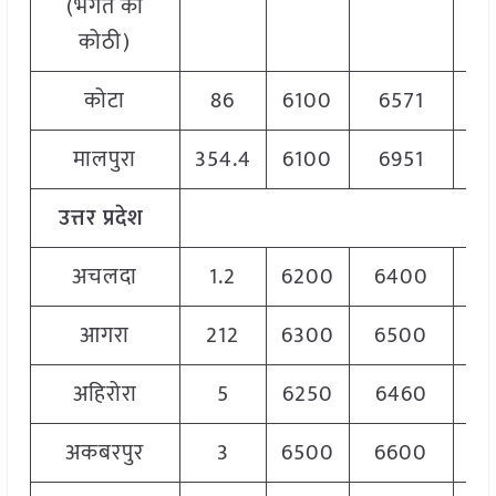
(भगत की
कोठी)
कोटा
86
6100
6571
6
मालपुरा
354.4
6100
6951
6
उत्तर प्रदेश
अचलदा
1.2
6200
6400
6
आगरा
212
6300
6500
6
अहिरोरा
5
6250
6460
6
अकबरपुर
3
6500
6600
6