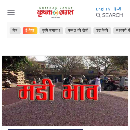
Skip
English
|
हिन्दी
to
Search
content
होम
ई-पेपर
कृषि समाचार
फसल की खेती
उद्यानिकी
सरकारी य