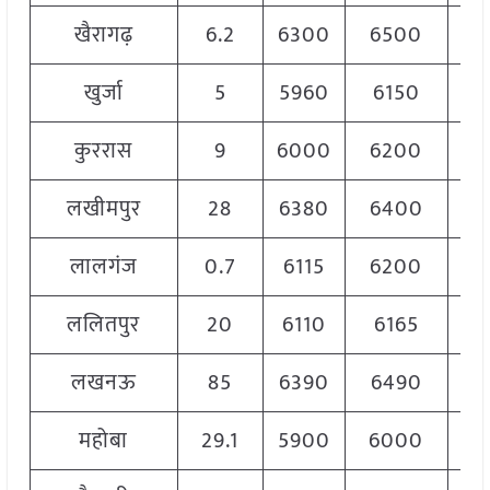
खैरागढ़
6.2
6300
6500
6
खुर्जा
5
5960
6150
6
कुररास
9
6000
6200
6
लखीमपुर
28
6380
6400
6
लालगंज
0.7
6115
6200
6
ललितपुर
20
6110
6165
6
लखनऊ
85
6390
6490
6
महोबा
29.1
5900
6000
5