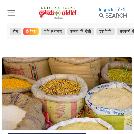
Skip
English
|
हिन्दी
to
Search
content
होम
ई-पेपर
कृषि समाचार
फसल की खेती
उद्यानिकी
सरकारी य